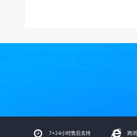
7x24小时售后支持
跨