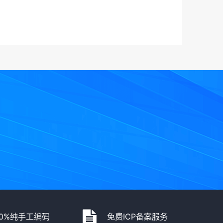
00%纯手工编码
免费ICP备案服务