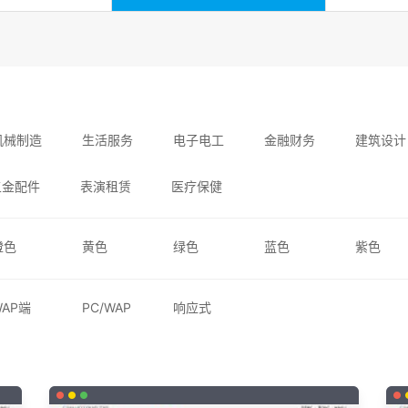
机械制造
生活服务
电子电工
金融财务
建筑设计
五金配件
表演租赁
医疗保健
橙色
黄色
绿色
蓝色
紫色
WAP端
PC/WAP
响应式