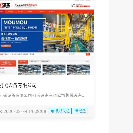
机械设备有限公司
机械设备有限公司机械设备有限公司机械设备有限公司机械设备有限···
2020-02-24 14:09:08
机械制造
橙色