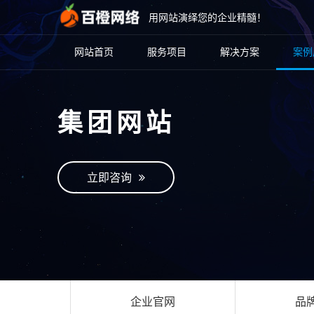
用网站演绎您的企业精髓！
网站首页
服务项目
解决方案
案例
集团网站
立即咨询
企业官网
品