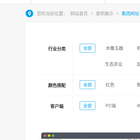
您的当前位置：
网站首页
案例展示
集团网站
全部
木雕玉器
行业分类
生态农业
全部
红色
颜色搭配
全部
PC端
客户端