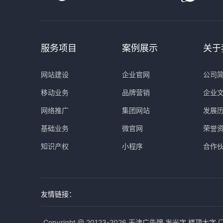
服务项目
案例展示
关于
网站建设
企业官网
公司
移动业务
品牌营销
企业
网络推广
集团网站
发展
基础业务
微官网
荣誉
知识产权
小程序
合作
友情链接：
Copyright @ 20123-2026 天津广告牌,发光字,楼顶大字,