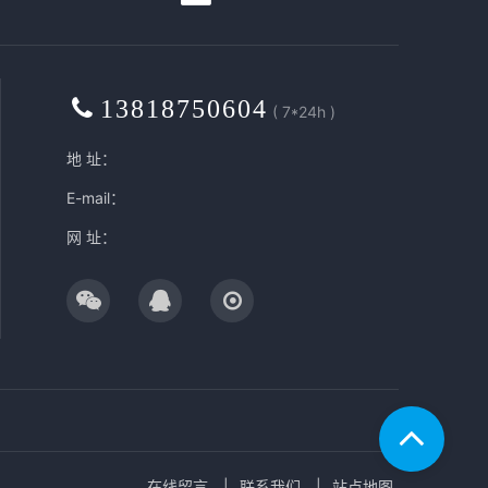
13818750604
( 7*24h )
地 址：
E-mail：
网 址：
在线留言
联系我们
站点地图