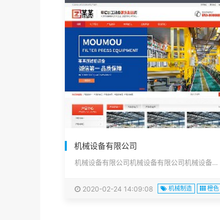
机械设备有限公司
机械设备有限公司机械设备有限公司机械设备有限公司机械设备有限···
2020-02-24 14:09:08
机械制造
橙色