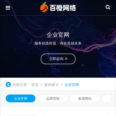
企业官网
服务创造价值、存在造就未来
立即咨询
当前位置：
首页
案例展示
企业官网
企业官网
品牌营销
集团网站
微